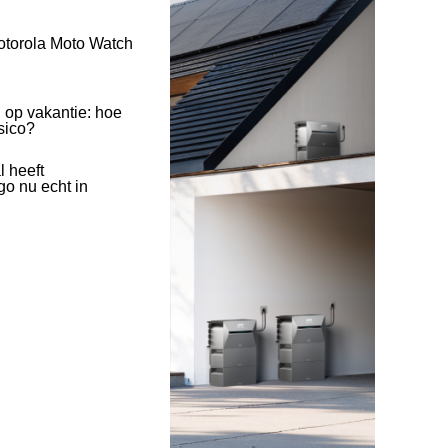
otorola Moto Watch
 op vakantie: hoe
isico?
l heeft
o nu echt in