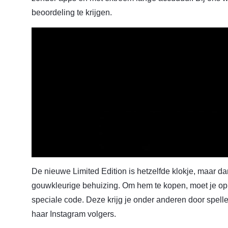
beoordeling te krijgen.
De nieuwe Limited Edition is hetzelfde klokje, maar 
gouwkleurige behuizing. Om hem te kopen, moet je op
speciale code. Deze krijg je onder anderen door spelle
haar Instagram volgers.