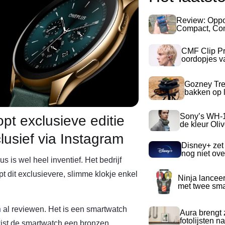
Review: Opp
Compact, Com
CMF Clip Pr
oordopjes v
Gozney Tre
bakken op l
Sony’s WH-
pt exclusieve editie
de kleur Oli
lusief via Instagram
Disney+ zet
nog niet ove
 is wel heel inventief. Het bedrijf
 dit exclusievere, slimme klokje enkel
Ninja lancee
met twee sma
h
al reviewen. Het is een smartwatch
Aura brengt z
fotolijsten 
wist de smartwatch een bronzen