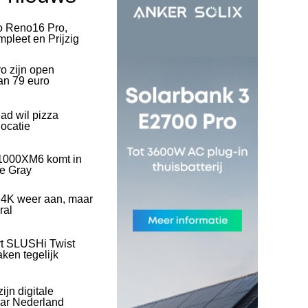
o Reno16 Pro,
pleet en Prijzig
o zijn open
an 79 euro
ad wil pizza
ocatie
1000XM6 komt in
ve Gray
 4K weer aan, maar
ral
rt SLUSHi Twist
ken tegelijk
ijn digitale
naar Nederland