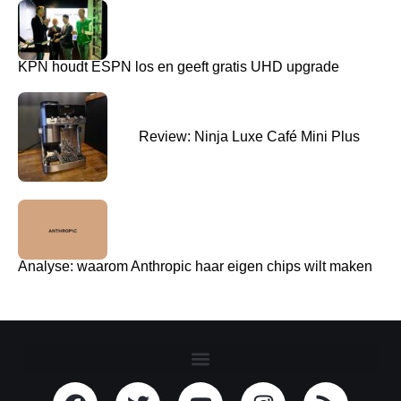
KPN houdt ESPN los en geeft gratis UHD upgrade
Review: Ninja Luxe Café Mini Plus
Analyse: waarom Anthropic haar eigen chips wilt maken