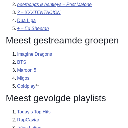
beerbongs & bentleys – Post Malone
? – XXXTENTACION
Dua Lipa
÷ – Ed Sheeran
Meest gestreamde groepen
Imagine Dragons
BTS
Maroon 5
Migos
Coldplay
**
Meest gevolgde playlists
Today’s Top Hits
RapCaviar
¡Viva Latino!