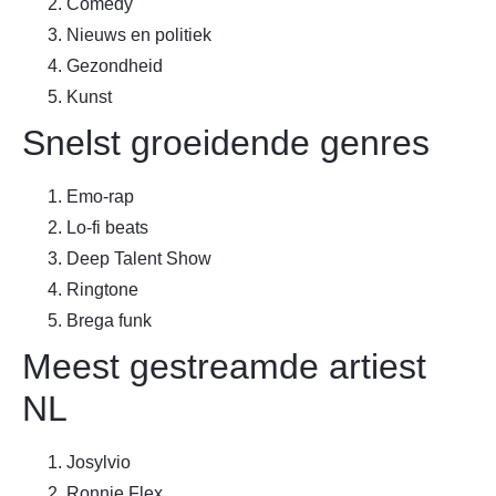
Comedy
Nieuws en politiek
Gezondheid
Kunst
Snelst groeidende genres
Emo-rap
Lo-fi beats
Deep Talent Show
Ringtone
Brega funk
Meest gestreamde artiest
NL
Josylvio
Ronnie Flex