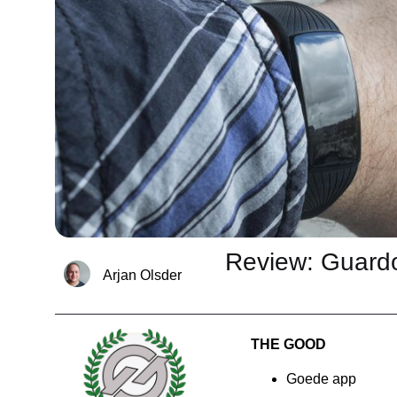
Review: Guard
Arjan Olsder
THE GOOD
Goede app