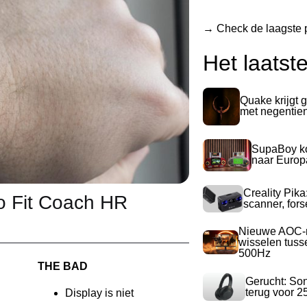
→ Check de laagste p
Het laatst
Quake krijgt g
met negentie
SupaBoy ko
naar Europ
Creality Pika
o Fit Coach HR
scanner, for
Nieuwe AOC-m
wisselen tuss
500Hz
THE BAD
Gerucht: So
terug voor 2
Display is niet