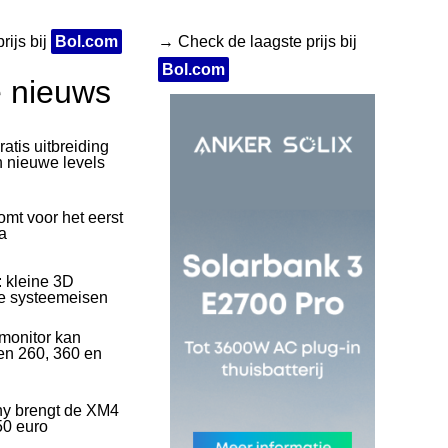
rijs bij
Bol.com
→ Check de laagste prijs bij
Bol.com
e nieuws
ratis uitbreiding
n nieuwe levels
mt voor het eerst
a
: kleine 3D
se systeemeisen
onitor kan
en 260, 360 en
ny brengt de XM4
50 euro