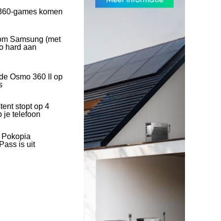
360-games komen
rom Samsung (met
o hard aan
 de Osmo 360 II op
s
tent stopt op 4
 je telefoon
l Pokopia
ass is uit