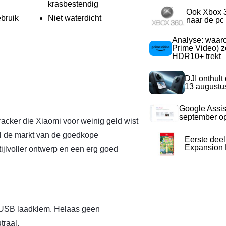
krasbestendig
Ook Xbox 
bruik
Niet waterdicht
naar de pc
Analyse: waa
Prime Video) z
HDR10+ trekt
DJI onthult
13 augustu
Google Assis
september op
tracker die Xiaomi voor weinig geld wist
ol de markt van de goedkope
Eerste dee
Expansion P
ijlvoller ontwerp en een erg goed
 USB laadklem. Helaas geen
traal.