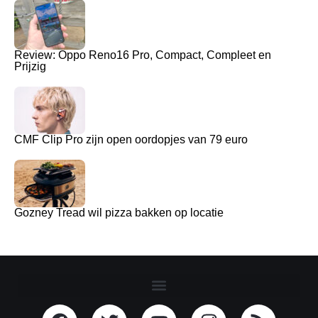
Review: Oppo Reno16 Pro, Compact, Compleet en
Prijzig
CMF Clip Pro zijn open oordopjes van 79 euro
Gozney Tread wil pizza bakken op locatie