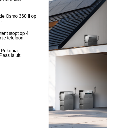
 de Osmo 360 II op
s
tent stopt op 4
 je telefoon
l Pokopia
ass is uit