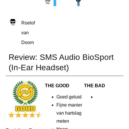
Roelof
van
Doorn
Review: SMS Audio BioSport
(In-Ear Headset)
THE GOOD
THE BAD
Goed geluid
Fijne manier
van hartslag
meten