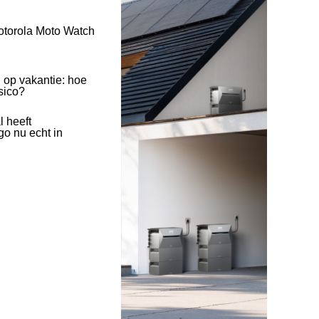
otorola Moto Watch
 op vakantie: hoe
isico?
l heeft
o nu echt in