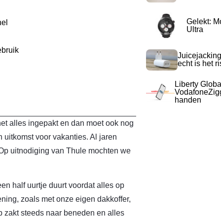
Gelekt: M
nel
Ultra
ebruik
Juicejacking
echt is het r
Liberty Globa
VodafoneZigg
handen
net alles ingepakt en dan moet ook nog
n uitkomst voor vakanties. Al jaren
 Op uitnodiging van Thule mochten we
een half uurtje duurt voordat alles op
ning, zoals met onze eigen dakkoffer,
lep zakt steeds naar beneden en alles