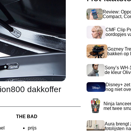
Review: Opp
Compact, Com
CMF Clip Pr
oordopjes v
Gozney Tre
bakken op l
Sony’s WH-
de kleur Oli
Disney+ zet
tion800 dakkoffer
nog niet ove
Ninja lancee
met twee sma
THE BAD
Aura brengt z
nel
prijs
fotolijsten 