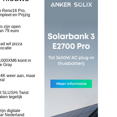
o Reno16 Pro,
pleet en Prijzig
o zijn open
an 79 euro
ad wil pizza
ocatie
1000XM6 komt in
ve Gray
 4K weer aan, maar
ral
rt SLUSHi Twist
ken tegelijk
ijn digitale
naar Nederland