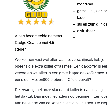
monteren
gemakkelijk en s
laden
stil en zuinig in g
afsluitbaar
Albert beoordeelde namens
GadgetGear de
met 4.5
sterren.
We kennen vast wel allemaal het verschijnsel; heb je 
opeens die extra koffer of tas mee. Een dakkoffer is ee
vervoeren we alles in een grote Hapro dakkoffer mee.
eens een Motion800 proberen. Of die bevalt?
De ervaring met onze standaard koffer is dat het altijd 
het dak zit. Dan moet het laden nog beginnen. Een ope
aan het einde van de koffer is lastig bij inladen. De k