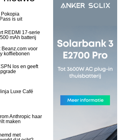
l Pokopia
ass is uit
rt REDMI 17-serie
500 mAh batterij
t Beanz.com voor
ty koffiebonen
SPN los en geeft
upgrade
inja Luxe Café
rom Anthropic haar
wilt maken
hemd met
 werkt dat echt?