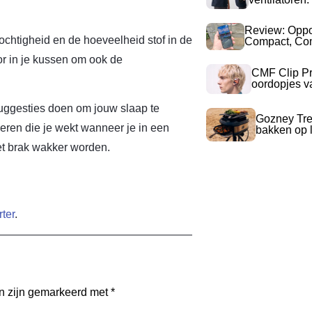
Review: Opp
vochtigheid en de hoeveelheid stof in de
Compact, Com
or in je kussen om ook de
CMF Clip Pr
oordopjes v
uggesties doen om jouw slaap te
Gozney Tre
eren die je wekt wanneer je in een
bakken op l
et brak wakker worden.
rter
.
en zijn gemarkeerd met
*