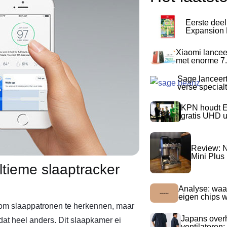
Eerste dee
Expansion P
Xiaomi lancee
met enorme 7.
Sage lanceer
verse special
KPN houdt E
gratis UHD 
Review: N
Mini Plus
ultieme slaaptracker
Analyse: waa
eigen chips 
 om slaappatronen te herkennen, maar
Japans over
 dat heel anders. Dit slaapkamer ei
ventilatoren: