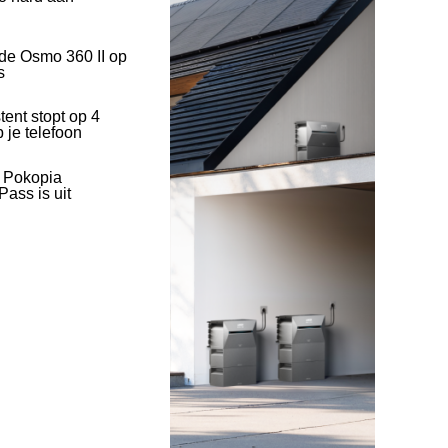
 de Osmo 360 II op
s
tent stopt op 4
 je telefoon
l Pokopia
ass is uit