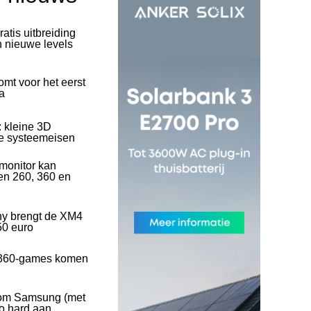
ratis uitbreiding
n nieuwe levels
mt voor het eerst
a
: kleine 3D
se systeemeisen
onitor kan
en 260, 360 en
ny brengt de XM4
50 euro
360-games komen
rom Samsung (met
o hard aan