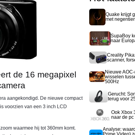
Quake krijgt g
met negentie
SupaBoy ko
naar Europ
Creality Pika
scanner, for
Nieuwe AOC-m
eert de 16 megapixel
wisselen tuss
500Hz
camera
Gerucht: So
era aangekondigd. De nieuwe compact
terug voor 2
is voorzien van een 3 inch LCD
Ook Xbox 
naar de pc
e zoom waarmee hij tot 360mm komt.
Analyse: waa
Prime Video) z