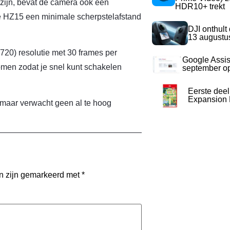
 zijn, bevat de camera ook een
HDR10+ trekt
we HZ15 een minimale scherpstelafstand
DJI onthult
13 augustu
720) resolutie met 30 frames per
Google Assis
men zodat je snel kunt schakelen
september op
Eerste dee
Expansion P
 maar verwacht geen al te hoog
en zijn gemarkeerd met
*