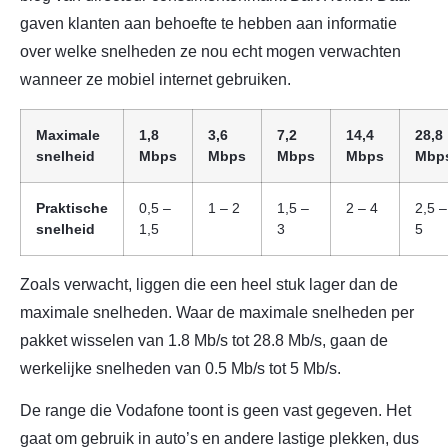
gaven klanten aan behoefte te hebben aan informatie
over welke snelheden ze nou echt mogen verwachten
wanneer ze mobiel internet gebruiken.
Maximale
1,8
3,6
7,2
14,4
28,8
snelheid
Mbps
Mbps
Mbps
Mbps
Mbp
Praktische
0,5 –
1 – 2
1,5 –
2 – 4
2,5 –
snelheid
1,5
3
5
Zoals verwacht, liggen die een heel stuk lager dan de
maximale snelheden. Waar de maximale snelheden per
pakket wisselen van 1.8 Mb/s tot 28.8 Mb/s, gaan de
werkelijke snelheden van 0.5 Mb/s tot 5 Mb/s.
De range die Vodafone toont is geen vast gegeven. Het
gaat om gebruik in auto’s en andere lastige plekken, dus