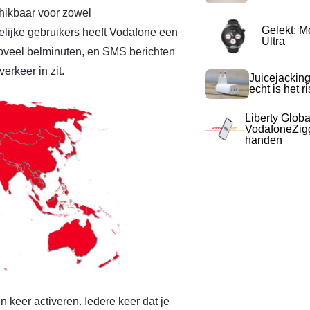
hikbaar voor zowel
Gelekt: M
lijke gebruikers heeft Vodafone een
Ultra
 zoveel belminuten, en SMS berichten
erkeer in zit.
Juicejacking
echt is het r
Liberty Globa
VodafoneZigg
handen
 keer activeren. Iedere keer dat je