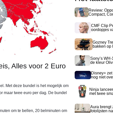
Review: Opp
Compact, Com
CMF Clip Pr
oordopjes v
Gozney Tre
bakken op l
Sony’s WH-
de kleur Oli
is, Alles voor 2 Euro
Disney+ zet
nog niet ove
l. Met deze bundel is het mogelijk om
Ninja lancee
voor maar twee euro per dag. De bundel
met twee sma
Aura brengt z
nuten om te bellen, 20 belminuten om
fotolijsten 