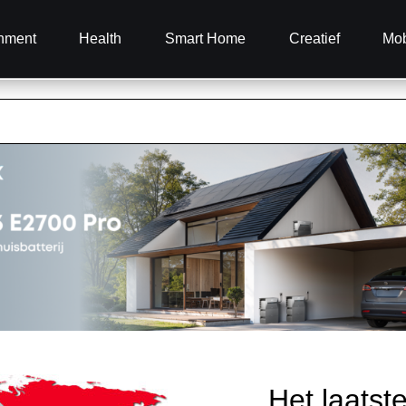
inment
Health
Smart Home
Creatief
Mob
Het laatst