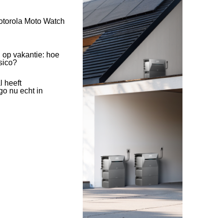
otorola Moto Watch
 op vakantie: hoe
isico?
l heeft
o nu echt in