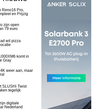
o Reno16 Pro,
pleet en Prijzig
o zijn open
an 79 euro
ad wil pizza
ocatie
1000XM6 komt in
ve Gray
 4K weer aan, maar
ral
rt SLUSHi Twist
ken tegelijk
ijn digitale
naar Nederland