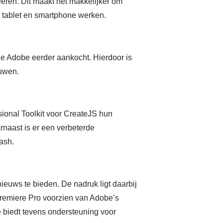
ëren. Dit maakt het makkelijker om
 tablet en smartphone werken.
e Adobe eerder aankocht. Hierdoor is
ouwen.
ional Toolkit voor CreateJS hun
naast is er een verbeterde
ash.
euws te bieden. De nadruk ligt daarbij
Premiere Pro voorzien van Adobe’s
biedt tevens ondersteuning voor