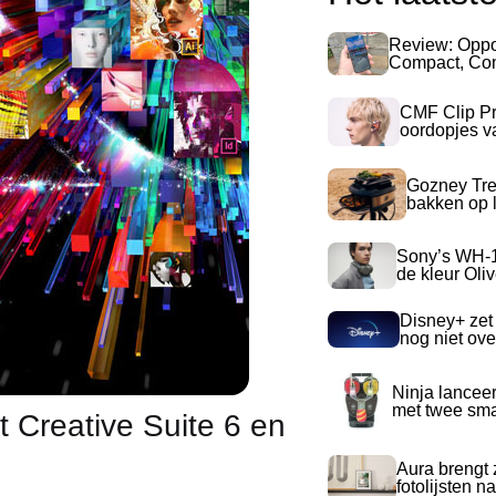
Review: Opp
Compact, Com
CMF Clip Pr
oordopjes v
Gozney Tre
bakken op l
Sony’s WH-
de kleur Oli
Disney+ zet
nog niet ove
Ninja lancee
met twee sma
 Creative Suite 6 en
Aura brengt z
fotolijsten 