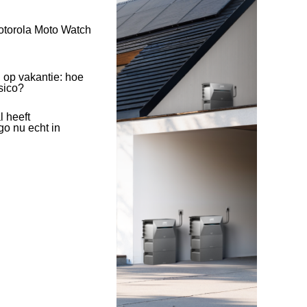
otorola Moto Watch
 op vakantie: hoe
isico?
l heeft
o nu echt in