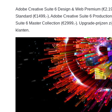
Adobe Creative Suite 6 Design & Web Premium (€2.199
Standard (€1499,-), Adobe Creative Suite 6 Productio
Suite 6 Master Collection (€2999,-). Upgrade-prijzen 
klanten.