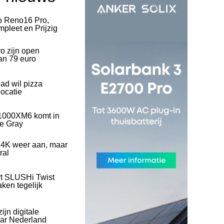
o Reno16 Pro,
pleet en Prijzig
o zijn open
an 79 euro
ad wil pizza
ocatie
1000XM6 komt in
ve Gray
 4K weer aan, maar
ral
rt SLUSHi Twist
ken tegelijk
ijn digitale
naar Nederland