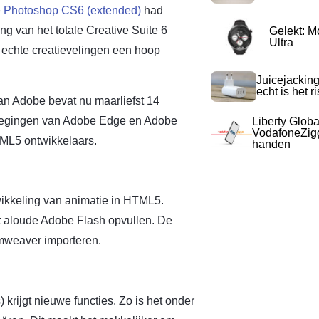
e
Photoshop CS6 (extended)
had
 van het totale Creative Suite 6
Gelekt: M
Ultra
 echte creatievelingen een hoop
Juicejacking
echt is het r
an Adobe bevat nu maarliefst 14
evoegingen van Adobe Edge en Adobe
Liberty Globa
VodafoneZigg
TML5 ontwikkelaars.
handen
ikkeling van animatie in HTML5.
 aloude Adobe Flash opvullen. De
amweaver importeren.
rijgt nieuwe functies. Zo is het onder