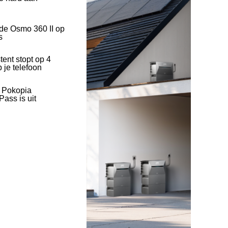
 de Osmo 360 II op
s
tent stopt op 4
 je telefoon
l Pokopia
ass is uit