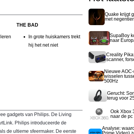
Quake krijgt g
met negentie
THE BAD
SupaBoy ko
lleren
In grote huiskamers trekt
naar Europ
hij het net niet
Creality Pika
scanner, for
Nieuwe AOC-m
wisselen tuss
500Hz
Gerucht: So
terug voor 2
Ook Xbox 
e gadgets van Philips. De Living
naar de pc
Link. Philips introduceerde de
Analyse: waa
ls de ultieme sfeermaker. De eerste
Prime Video) z