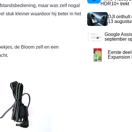
HDR10+ trekt
fstandsbediening, maar was zelf nogal
l stuk kleiner waardoor hij beter in het
DJI onthult
13 augustu
Google Assis
september op
oekjes, de Bloom zelf en een
Eerste dee
cht.
Expansion P