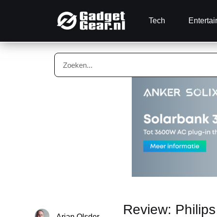
Tech
Enterta
Review: Philip
Arjan Olsder