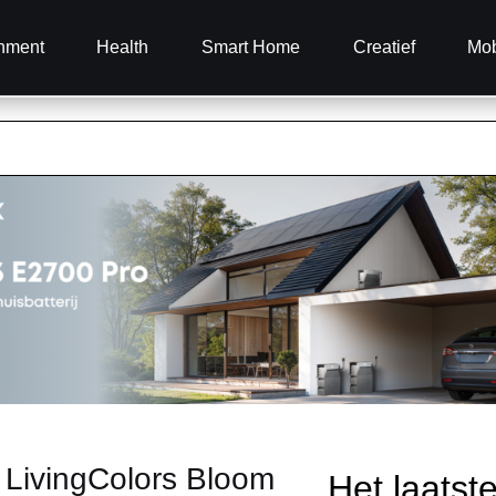
inment
Health
Smart Home
Creatief
Mob
s LivingColors Bloom
Het laatst