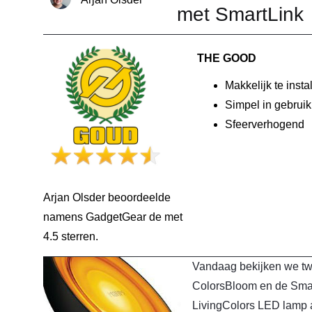
met SmartLink
THE GOOD
Makkelijk te insta
Simpel in gebruik
Sfeerverhogend
Arjan Olsder beoordeelde
namens GadgetGear de
met
4.5 sterren.
Vandaag bekijken we twe
ColorsBloom en de Smart
LivingColors LED lamp a