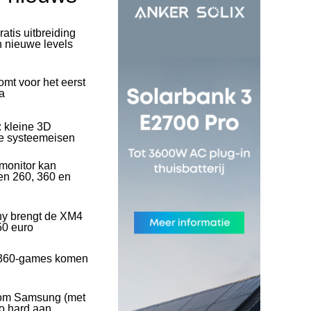
ratis uitbreiding
n nieuwe levels
mt voor het eerst
a
: kleine 3D
se systeemeisen
onitor kan
en 260, 360 en
ny brengt de XM4
50 euro
360-games komen
rom Samsung (met
o hard aan