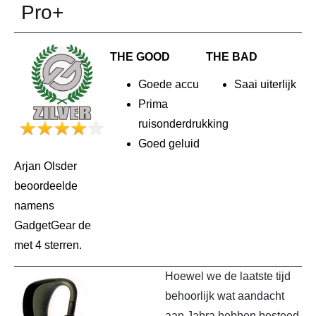
Pro+
THE GOOD
THE BAD
Goede accu
Saai uiterlijk
Prima
ruisonderdrukking
Goed geluid
Arjan Olsder
beoordeelde
namens
GadgetGear de
met 4 sterren.
Hoewel we de laatste tijd
behoorlijk wat aandacht
aan Jabra hebben besteed,