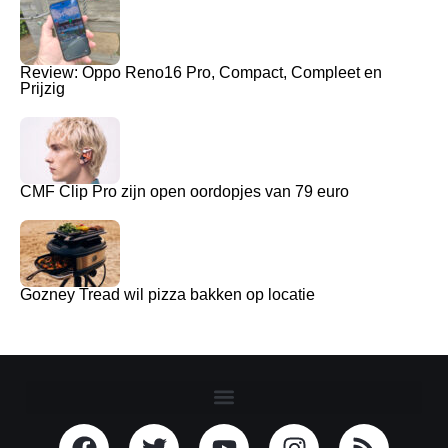
Review: Oppo Reno16 Pro, Compact, Compleet en
Prijzig
CMF Clip Pro zijn open oordopjes van 79 euro
Gozney Tread wil pizza bakken op locatie