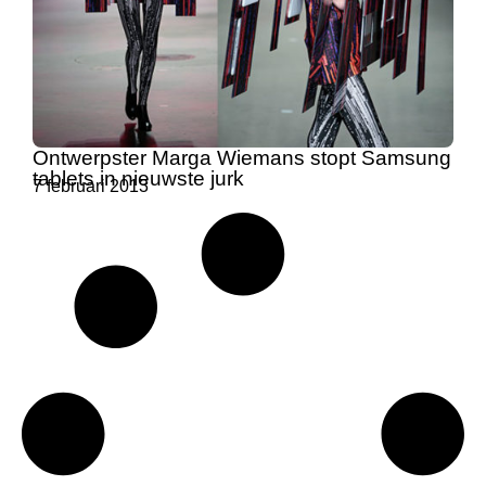
Ontwerpster Marga Wiemans stopt Samsung
tablets in nieuwste jurk
7 februari 2013