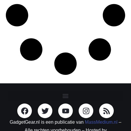
GadgetGear.nl is een publicatie van
MassMedium.nl
–
Alle rechten voorbehouden – Hosted by