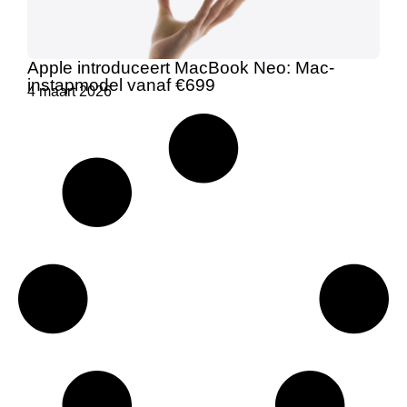
Apple introduceert MacBook Neo: Mac-
instapmodel vanaf €699
4 maart 2026