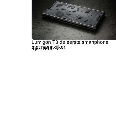
Lumigon T3 de eerste smartphone
met nachtkijker
8 juni 2016