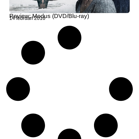
Review: Modus (DVD/Blu-ray)
14 februari 2016