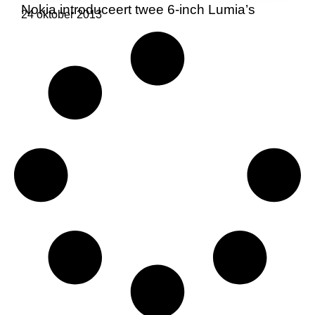
Nokia introduceert twee 6-inch Lumia’s
24 oktober 2013