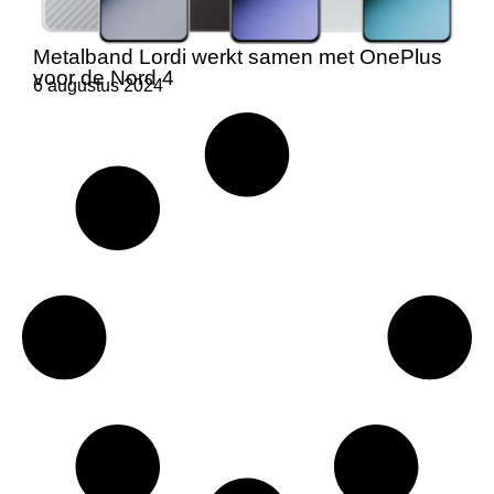
Metalband Lordi werkt samen met OnePlus
voor de Nord 4
6 augustus 2024