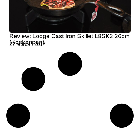
Review: Lodge Cast Iron Skillet L8SK3 26cm
(Koekenpan)
27 februari 2017