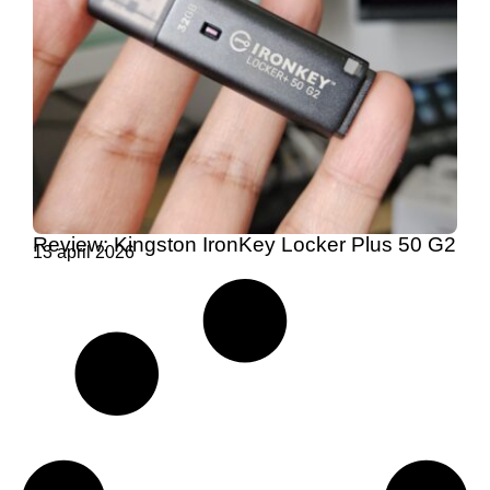
Review: Kingston IronKey Locker Plus 50 G2
13 april 2026