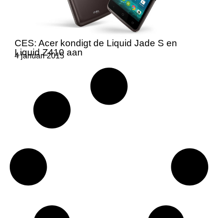
CES: Acer kondigt de Liquid Jade S en
Liquid Z410 aan
4 januari 2015