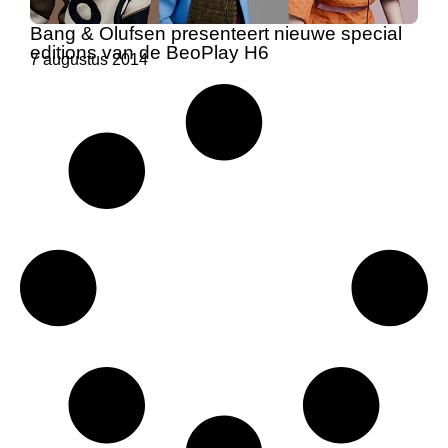
Bang & Olufsen presenteert nieuwe special
editions van de BeoPlay H6
7 augustus 2014