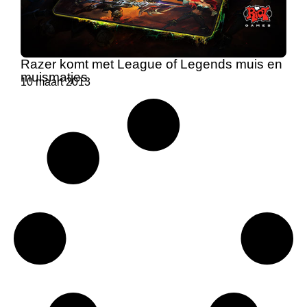
Razer komt met League of Legends muis en
muismatjes
10 maart 2013