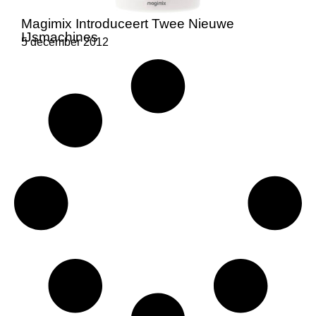
Magimix Introduceert Twee Nieuwe
IJsmachines
5 december 2012