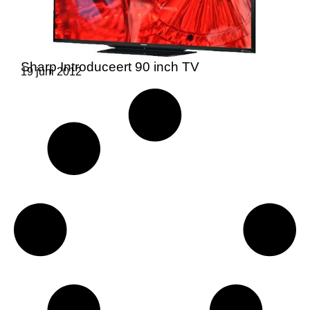
Sharp Introduceert 90 inch TV
19 juni 2012