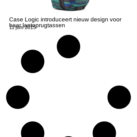
Case Logic introduceert nieuw design voor
haar laptoprugtassen
11 juni 2015