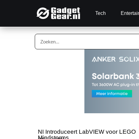
Tech
Enterta
NI Introduceert LabVIEW voor LEGO
Mindstorms