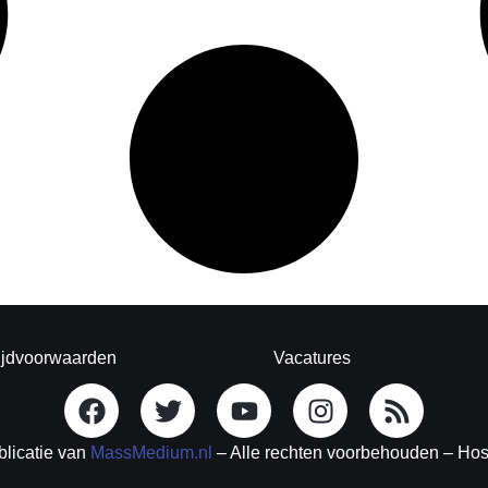
ijdvoorwaarden
Vacatures
blicatie van
MassMedium.nl
– Alle rechten voorbehouden – Ho