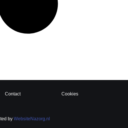
Contact
Cookies
sted by
WebsiteNazorg.nl