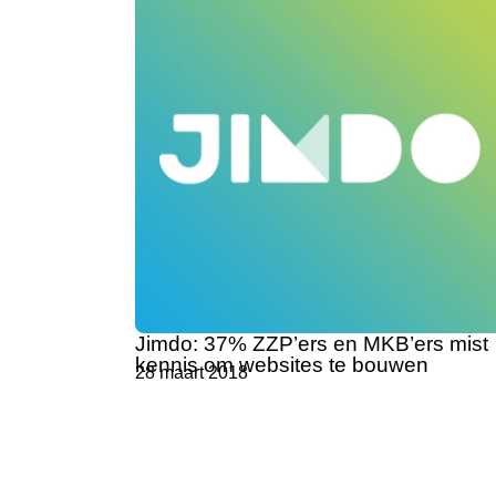
Jimdo: 37% ZZP’ers en MKB’ers mist
kennis om websites te bouwen
28 maart 2018