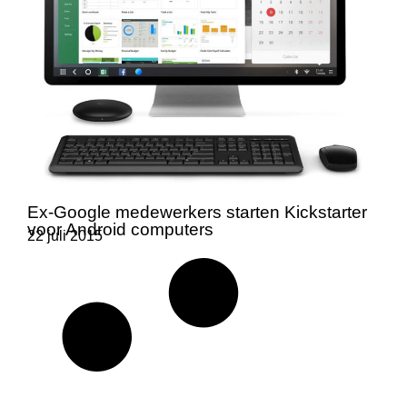
Ex-Google medewerkers starten Kickstarter
voor Android computers
22 juli 2015