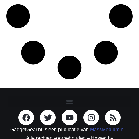
GadgetGear.nl is een publicatie van
MassMedium.nl
–
Alle rechten voorbehouden – Hosted by