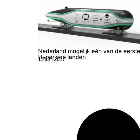
Nederland mogelijk één van de eerst
Hyperloop landen
11 juni 2017