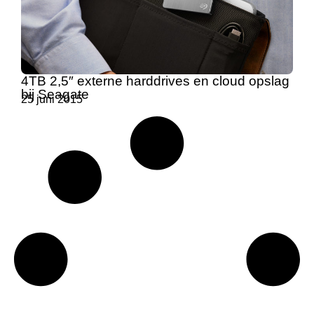
4TB 2,5″ externe harddrives en cloud opslag
bij Seagate
25 juni 2015