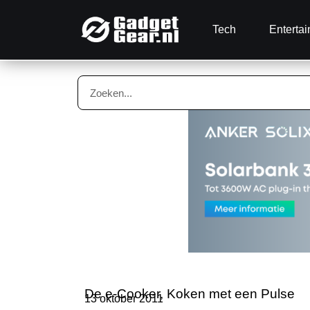
Tech
Enterta
De e-Cooker, Koken met een Pulse
13 oktober 2011