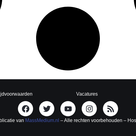
ijdvoorwaarden
Vacatures
blicatie van
MassMedium.nl
– Alle rechten voorbehouden – Ho