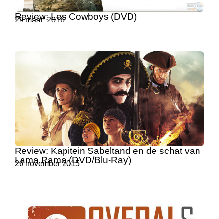
Review: Les Cowboys (DVD)
29 maart 2016
Review: Kapitein Sabeltand en de schat van
Lama Rama (DVD/Blu-Ray)
26 november 2015