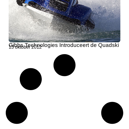
Gibbs Technologies Introduceert de Quadski
13 oktober 2012