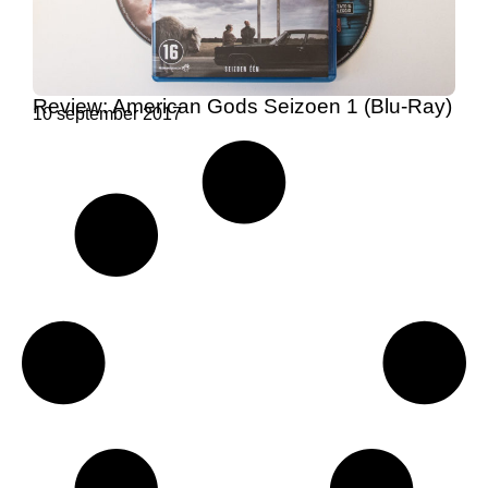
Review: American Gods Seizoen 1 (Blu-Ray)
10 september 2017