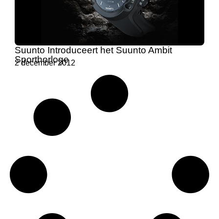
Suunto Introduceert het Suunto Ambit
Sporthorloge
2 december 2012