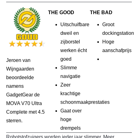
THE GOOD
THE BAD
Uitschuifbare
Groot
dweil en
dockingstation
zijborstel
Hoge
werken écht
aanschafprijs
goed
Jeroen van
Slimme
Wijngaarden
navigatie
beoordeelde
Zeer
namens
krachtige
GadgetGear de
schoonmaakprestaties
MOVA V70 Ultra
Gaat over
Complete met 4.5
hoge
sterren.
drempels
Robotstofzuigers worden ieder jaar slimmer. Meer