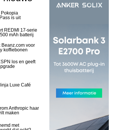
l Pokopia
ass is uit
rt REDMI 17-serie
500 mAh batterij
t Beanz.com voor
ty koffiebonen
SPN los en geeft
upgrade
inja Luxe Café
rom Anthropic haar
wilt maken
hemd met
 werkt dat echt?