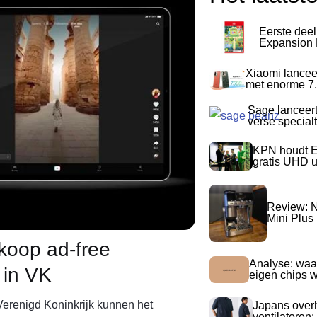
Eerste dee
Expansion P
Xiaomi lancee
met enorme 7.
Sage lanceer
verse special
KPN houdt E
gratis UHD 
Review: N
Mini Plus
rkoop ad-free
Analyse: waa
in VK
eigen chips 
 Verenigd Koninkrijk kunnen het
Japans over
ventilatoren: