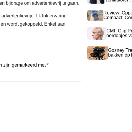
en bijdrage om advertentievrij te gaan.
Review: Opp
 advertentievrije TikTok ervaring
Compact, Com
elen wordt gekoppeld. Enkel aan
CMF Clip Pr
oordopjes v
Gozney Tre
bakken op l
en zijn gemarkeerd met
*