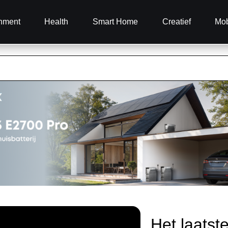
inment
Health
Smart Home
Creatief
Mob
Het laatst