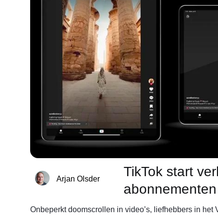
TikTok start ve
Arjan Olsder
abonnementen 
Onbeperkt doomscrollen in video’s, liefhebbers in het