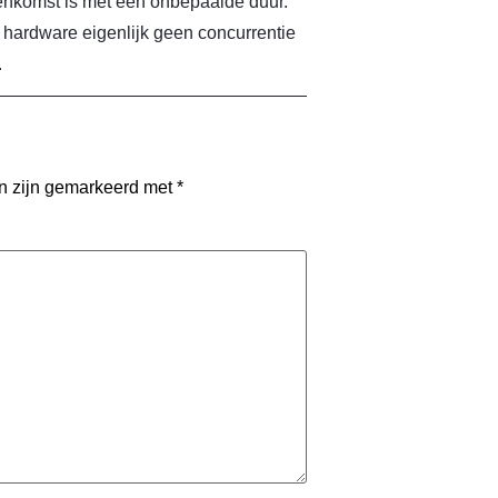
eenkomst is met een onbepaalde duur.
 hardware eigenlijk geen concurrentie
.
en zijn gemarkeerd met
*