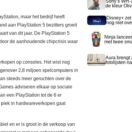
Sony’s WH-
de kleur Oli
Station, maar het bedrijf heeft
Disney+ zet
nog niet ove
nd aan PlayStation 5 bezitters groeit
aart van dit jaar. De PlayStation 5
Ninja lancee
 door de aanhoudende chipcrisis waar
met twee sma
Aura brengt z
rkopen op consoles. Het wist nog
fotolijsten 
genover 2,8 miljoen spelcomputers in
gaan steeds meer geruchten over de
 Games adviseren elkaar op sociale
n een PlayStation tot de 6 er
n piek in hardwareverkopen gaat
iel en er is groot in de verkoop van