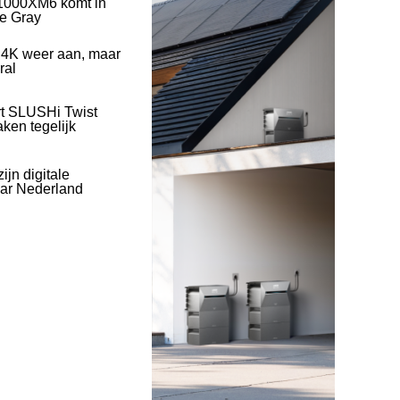
1000XM6 komt in
ve Gray
 4K weer aan, maar
ral
rt SLUSHi Twist
ken tegelijk
ijn digitale
naar Nederland