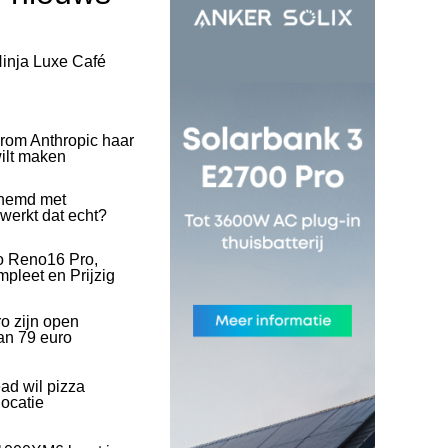
inja Luxe Café
rom Anthropic haar
wilt maken
hemd met
 werkt dat echt?
o Reno16 Pro,
pleet en Prijzig
o zijn open
an 79 euro
ad wil pizza
ocatie