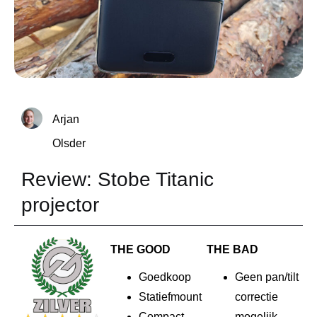
Arjan
Olsder
Review: Stobe Titanic
projector
THE GOOD
THE BAD
Goedkoop
Geen pan/tilt
Statiefmount
correctie
Compact
mogelijk