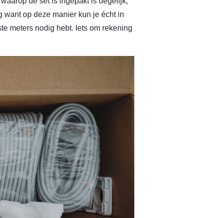
aarop de set is ingepakt is degelijk,
want op deze manier kun je écht in
ste meters nodig hebt. Iets om rekening