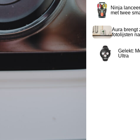
Ninja lancee
met twee sma
Aura brengt z
fotolijsten 
Gelekt: M
Ultra