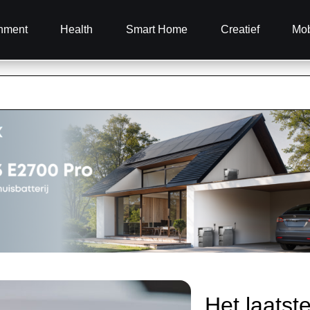
inment
Health
Smart Home
Creatief
Mob
Het laatst