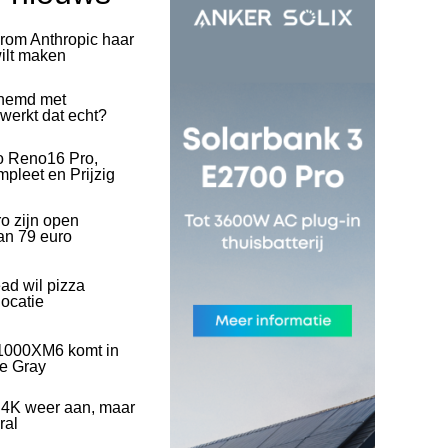
rom Anthropic haar
wilt maken
hemd met
 werkt dat echt?
o Reno16 Pro,
pleet en Prijzig
o zijn open
an 79 euro
ad wil pizza
ocatie
1000XM6 komt in
ve Gray
 4K weer aan, maar
ral