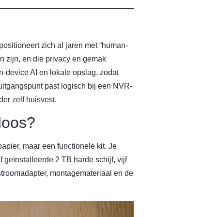
ositioneert zich al jaren met “human-
en zijn, en die privacy en gemak
 on-device AI en lokale opslag, zodat
itgangspunt past logisch bij een NVR-
der zelf huisvest.
 doos?
pier, maar een functionele kit. Je
geïnstalleerde 2 TB harde schijf, vijf
stroomadapter, montagemateriaal en de