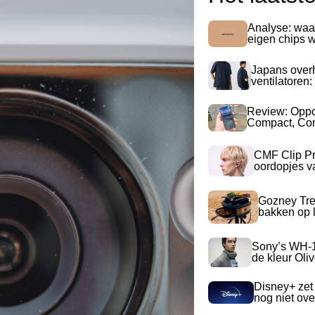
Analyse: waa
eigen chips 
Japans over
ventilatoren:
Review: Opp
Compact, Com
CMF Clip Pr
oordopjes v
Gozney Tre
bakken op l
Sony’s WH-
de kleur Oli
Disney+ zet
nog niet ove