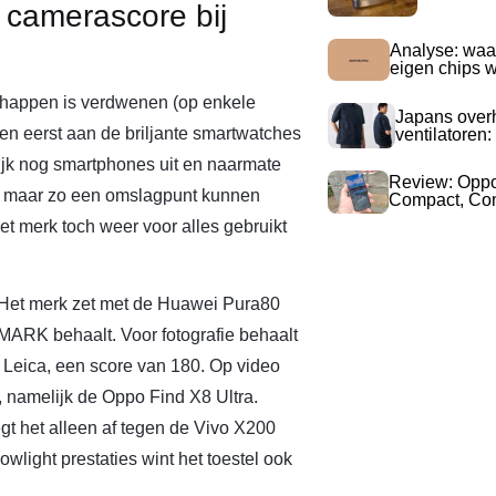
 camerascore bij
Analyse: waa
eigen chips 
happen is verdwenen (op enkele
Japans over
ien eerst aan de briljante smartwatches
ventilatoren:
ijk nog smartphones uit en naarmate
Review: Opp
at maar zo een omslagpunt kunnen
Compact, Com
t merk toch weer voor alles gebruikt
. Het merk zet met de Huawei Pura80
MARK behaalt. Voor fotografie behaalt
 Leica, een score van 180. Op video
d, namelijk de Oppo Find X8 Ultra.
gt het alleen af tegen de Vivo X200
owlight prestaties wint het toestel ook