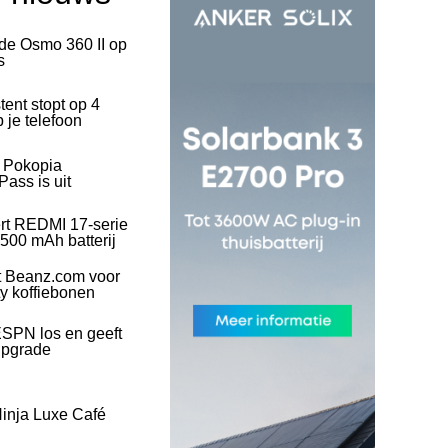
 de Osmo 360 II op
s
tent stopt op 4
 je telefoon
l Pokopia
ass is uit
rt REDMI 17-serie
500 mAh batterij
t Beanz.com voor
ty koffiebonen
SPN los en geeft
upgrade
inja Luxe Café