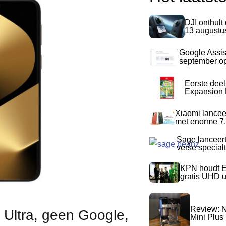
DJI onthult
13 augustu
Google Assis
september op
Eerste dee
Expansion P
Xiaomi lancee
met enorme 7.
Sage lanceer
verse special
KPN houdt E
gratis UHD 
Review: N
Ultra, geen Google,
Mini Plus