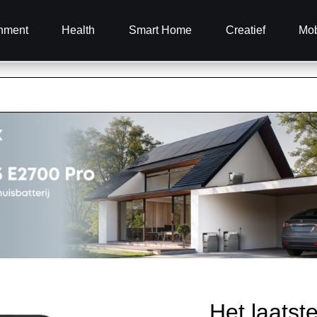
inment
Health
Smart Home
Creatief
Mob
Het laatst