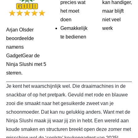
precies wat
kan handiger,
het moet
maar blijft
doen
niet veel
Gemakkelijk
werk
Arjan Olsder
te bedienen
beoordeelde
namens
GadgetGear de
Ninja Slushi met 5
sterren.
Je kent het waarschijnlijk wel. Die draaimachines in de
snackbar of op het pretpark. Gevuld met rode en blauwe
zooi die smaakt naar het gesuikerde zweet van je
schoonmoeder. Dat kan nu gelukkig anders. Want met de
Ninja Slushi maak jij waar jij zin in hebt. Een wereld aan
koude smaken en structuren breekt open deze zomer met
misschien wel de ‘coolste’ keukengadget van 2025!