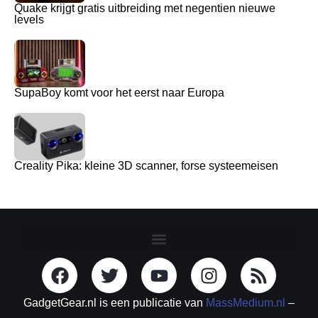
Quake krijgt gratis uitbreiding met negentien nieuwe
levels
SupaBoy komt voor het eerst naar Europa
Creality Pika: kleine 3D scanner, forse systeemeisen
GadgetGear.nl is een publicatie van
MassMedium.nl
–