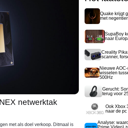
Quake krijgt g
met negentie
SupaBoy ko
naar Europ
Creality Pika
scanner, for
Nieuwe AOC-m
wisselen tuss
500Hz
Gerucht: So
terug voor 2
r NEX netwerktak
Ook Xbox 
naar de pc
Analyse: waa
gen met als doel verkoop. Ditmaal is
Prime Video) z