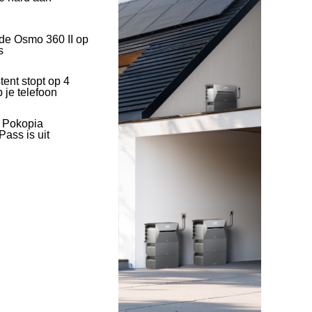
 de Osmo 360 II op
s
tent stopt op 4
 je telefoon
l Pokopia
ass is uit