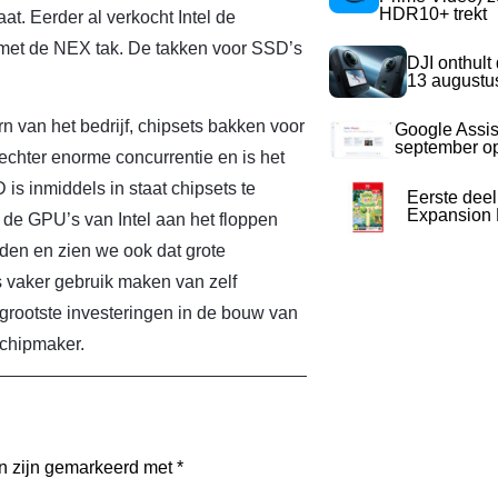
HDR10+ trekt
aat. Eerder al verkocht Intel de
met de NEX tak. De takken voor SSD’s
DJI onthult
13 augustu
kern van het bedrijf, chipsets bakken voor
Google Assis
september op
echter enorme concurrentie en is het
is inmiddels in staat chipsets te
Eerste dee
Expansion P
e GPU’s van Intel aan het floppen
den en zien we ook dat grote
 vaker gebruik maken van zelf
e grootste investeringen in de bouw van
 chipmaker.
en zijn gemarkeerd met
*