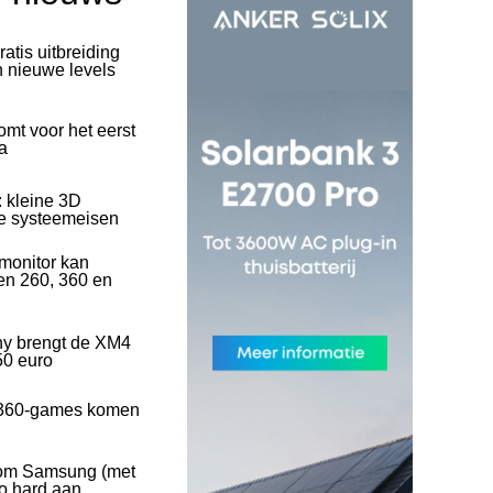
ratis uitbreiding
n nieuwe levels
mt voor het eerst
a
: kleine 3D
se systeemeisen
onitor kan
en 260, 360 en
ny brengt de XM4
50 euro
360-games komen
rom Samsung (met
o hard aan