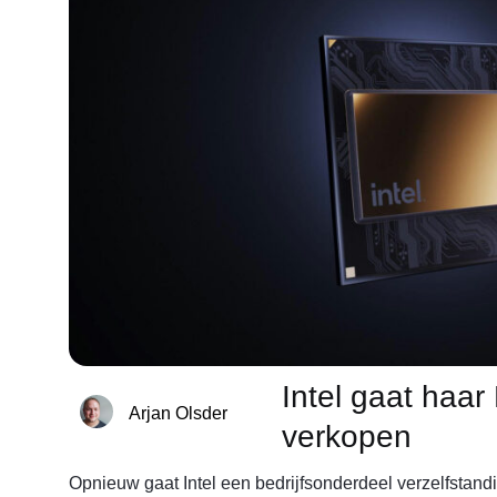
Intel gaat haa
Arjan Olsder
verkopen
Opnieuw gaat Intel een bedrijfsonderdeel verzelfstandi